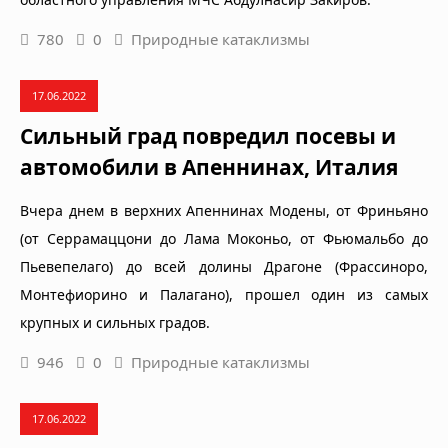
780
0
Природные катаклизмы
17.06.2022
Сильный град повредил посевы и
автомобили в Апеннинах, Италия
Вчера днем в верхних Апеннинах Модены, от Фриньяно
(от Серрамаццони до Лама Моконьо, от Фьюмальбо до
Пьевепелаго) до всей долины Драгоне (Фрассиноро,
Монтефиорино и Палагано), прошел один из самых
крупных и сильных градов.
946
0
Природные катаклизмы
17.06.2022