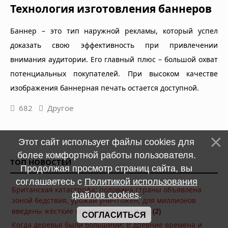
Технология изготовления баннеров
Баннер – это тип наружной рекламы, который успел
доказать свою эффективность при привлечении
внимания аудитории. Его главный плюс – большой охват
потенциальных покупателей. При высоком качестве
изображения баннерная печать остается доступной.
682
Другое
Этот сайт использует файлы cookies для
более комфортной работы пользователя.
ТОП НОВОСТЕЙ
Продолжая просмотр страниц сайта, вы
соглашаетесь с
Политикой использования
Британская катастрофа: половина страны объявлена
файлов cookies
.
зоной бедствия, урожай уничтожен, для миллионов
введены жёсткие ограничения на воду
(
2
)
СОГЛАСИТЬСЯ
Когда деревья были большими: В древние времена и