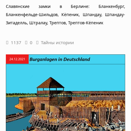
Славянские замки в Берлине: Бланкенбург,
Бланкенфельде-Шильдов, Кёпеник, Шпандау, Шпандау-
Зитаделль, Штралау, Трептов, Трептов-Кёпеник
1137
0
Тайны истории
24.12.2021