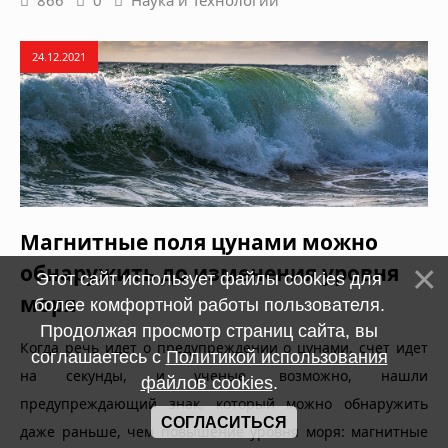
866
0
Наука и Технологии
24.12.2021
Магнитные поля цунами можно
обнаружить до изменения уровня
Этот сайт использует файлы cookies для
моря
более комфортной работы пользователя.
Продолжая просмотр страниц сайта, вы
Когда речь идет о предупреждении о цунами, счет идет
соглашаетесь с
Политикой использования
на секунды, и ученые, возможно, нашли
файлов cookies
.
предупреждающий знак, который можно обнаружить
СОГЛАСИТЬСЯ
даже раньше, чем повышение уровня моря: магнитные